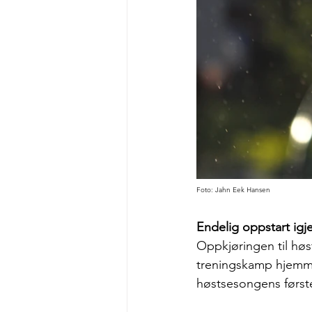
Foto: Jahn Eek Hansen
Endelig oppstart igj
Oppkjøringen til høs
treningskamp hjemme m
høstsesongens førs