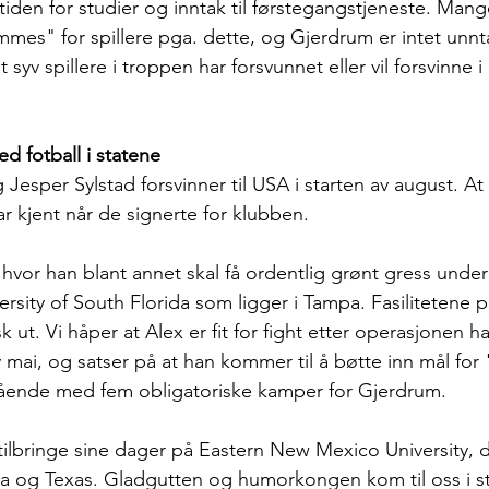
iden for studier og inntak til førstegangstjeneste. Mange
mes" for spillere pga. dette, og Gjerdrum er intet unnt
at syv spillere i troppen har forsvunnet eller vil forsvinne i
d fotball i statene
esper Sylstad forsvinner til USA i starten av august. At 
r kjent når de signerte for klubben. 
da hvor han blant annet skal få ordentlig grønt gress unde
rsity of South Florida som ligger i Tampa. Fasilitetene 
k ut. Vi håper at Alex er fit for fight etter operasjonen h
 mai, og satser på at han kommer til å bøtte inn mål for 
stående med fem obligatoriske kamper for Gjerdrum.
tilbringe sine dager på Eastern New Mexico University, 
a og Texas. Gladgutten og humorkongen kom til oss i sta