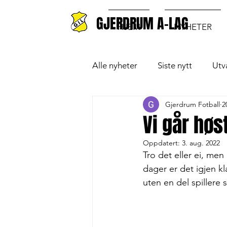
GJERDRUM A-LAG
HJEM
NYHETER
Alle nyheter
Siste nytt
Utv
Gjerdrum Fotball
2
Vi går høs
Oppdatert:
3. aug. 2022
Tro det eller ei, me
dager er det igjen kl
uten en del spillere 