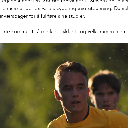
stegangstjenesten. Sondre forsvinner til Stavern og folke
 Lillehammer og forsvarets cyberingeniørutdanning. Daniel r
værsdager for å fullføre sine studier. 
 borte kommer til å merkes. Lykke til og velkommen hjem 