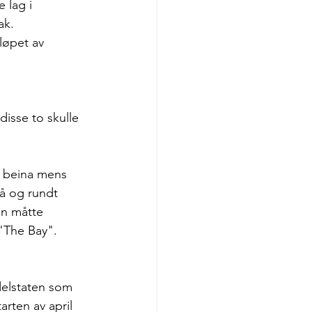
 lag i 
ak.
 løpet av 
disse to skulle 
r beina mens 
på og rundt 
an måtte 
"The Bay". 
delstaten som 
rten av april 