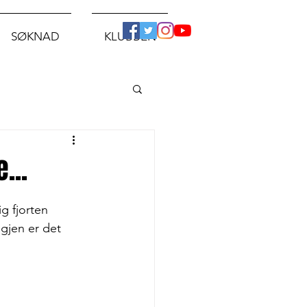
SØKNAD
KLUBBEN
...
g fjorten 
igjen er det 