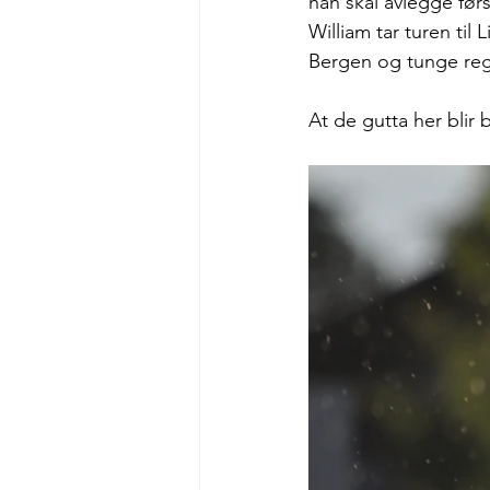
han skal avlegge før
William tar turen til
Bergen og tunge regn
At de gutta her blir