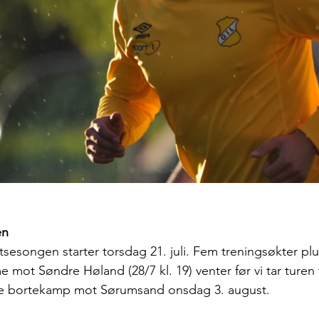
en
tsesongen starter torsdag 21. juli. Fem treningsøkter plu
ot Søndre Høland (28/7 kl. 19) venter før vi tar turen t
te bortekamp mot Sørumsand onsdag 3. august.