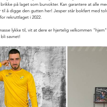
g brikke på laget som burvokter. Kan garantere at alle m
il å digge den gutten her! Jesper står bokført med tol
or rekruttlaget i 2022. 
sse lykke til, vit at dere er hjertelig velkommen "hjem" 
 bli savnet!