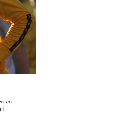
ss en 
il 