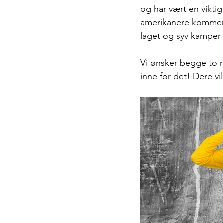
og har vært en vikti
amerikanere kommer t
laget og syv kamper f
Vi ønsker begge to ma
inne for det! Dere vil