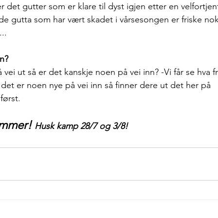
det gutter som er klare til dyst igjen etter en velfortjent 
 gutta som har vært skadet i vårsesongen er friske nok 
..
nn?
vei ut så er det kanskje noen på vei inn? -Vi får se hva 
det er noen nye på vei inn så finner dere ut det her på 
først.
ommer! 
Husk kamp 28/7 og 3/8!