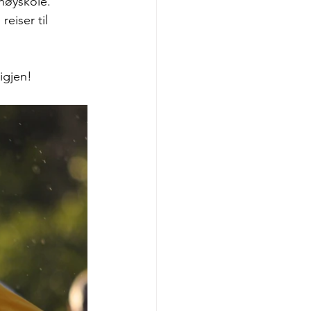
høyskole. 
eiser til 
igjen!