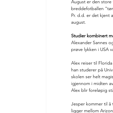
August er den store t
breddefotballen "tøm
Pr. d.d. er det kjent 
august. 
Studier kombinert me
Alexander Sannes og J
prøve lykken i USA va
Alex reiser til Flori
han studerer på Unive
skolen ser helt magis
igjennom i midten av
Alex blir foreløpig 
Jesper kommer til å 
ligger mellom Arizon