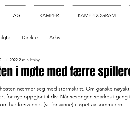
LAG
KAMPER
KAMPPROGRAM
algte
Direkte
Arkiv
0. juli 2022
2 min lesing
ten i møte med færre spillere
n høsten nærmer seg med stormskritt. Om ganske nøyakti
art for nye oppgjør i 4.div. Når sesongen sparkes i gang 
som har forsvunnet (vil forsvinne) i løpet av sommeren.