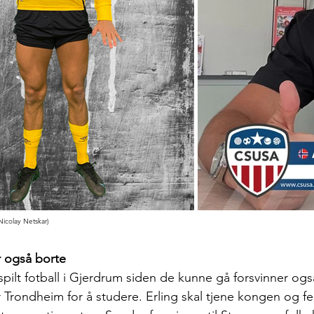
icolay Netskar)
r også borte
ilt fotball i Gjerdrum siden de kunne gå forsvinner også
r Trondheim for å studere. Erling skal tjene kongen og f