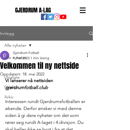
GJERDRUM A-LAG
Innlegg
Alle nyheter
Gjerdrum Fotball
Alle nyheter
9. mai 2022
1 min lesing
Velkommen til ny nettside
Siste nytt
Oppdatert:
18. mai 2022
Utvalgte
Vi lanserer nå nettsiden 
Direkte
gjerdrumfotball.club
Arkiv
Interessen rundt Gjerdrumsfotballen er 
økende. Derfor ønsker vi med denne 
siden å gi dere nyheter om det som 
rører seg rundt A-laget i 4.divisjon. Du 
skal heller ikke se bort i fra at det 