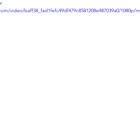
v.
ic.com/video/baff38_fad1fefc49df479c8581208e487039a0/1080p/m