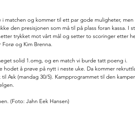
e i matchen og kommer til ett par gode muligheter, men l
ikke den presisjonen som må til på plass foran kassa. I s
tter trykket mot vårt mål og setter to scoringer etter h
 Forø og Kim Brenna.
eget solid 1.omg, og en match vi burde tatt poeng i.
e hodet å prøve på nytt i neste uke. Da kommer rekruttlag
 til Ask (mandag 30/5). Kampprogrammet til den kampen v
helgen.
pen. (Foto: Jahn Eek Hansen)