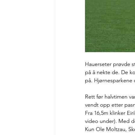
Hauerseter prøvde st
på å nekte de. De ko
på. Hjørnesparkene d
Rett før halvtimen v
vendt opp etter pasni
Fra 16,5m klinker Eir
video under). Med de
Kun Ole Moltzau, Ske