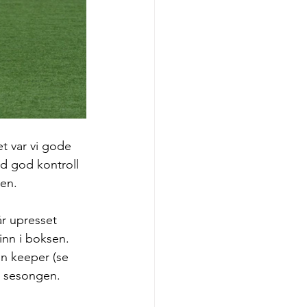
t var vi gode 
d god kontroll 
en.  
år upresset 
inn i boksen. 
in keeper (se 
i sesongen. 
 