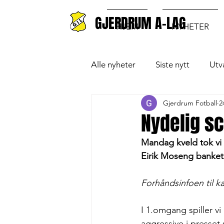
GJERDRUM A-LAG
HJEM
NYHETER
Alle nyheter
Siste nytt
Utv
Gjerdrum Fotball
2
Nydelig sco
Mandag kveld tok vi t
Eirik Moseng banket in
Forhåndsinfoen til k
I 1.omgang spiller v
aggressive i presset 