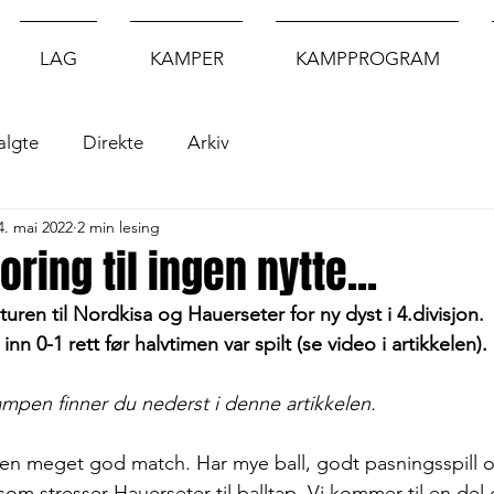
LAG
KAMPER
KAMPPROGRAM
algte
Direkte
Arkiv
4. mai 2022
2 min lesing
ring til ingen nytte...
uren til Nordkisa og Hauerseter for ny dyst i 4.divisjon.
n 0-1 rett før halvtimen var spilt (se video i artikkelen). 
ampen finner du nederst i denne artikkelen.
i en meget god match. Har mye ball, godt pasningsspill o
som stresser Hauerseter til balltap. Vi kommer til en del