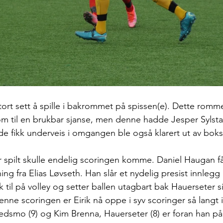
ort sett å spille i bakrommet på spissen(e). Dette romme
m til en brukbar sjanse, men denne hadde Jesper Sylsta
e fikk underveis i omgangen ble også klarert ut av boks
ar spilt skulle endelig scoringen komme. Daniel Haugan f
ng fra Elias Løvseth. Han slår et nydelig presist innlegg 
ik til på volley og setter ballen utagbart bak Hauerseter s
nne scoringen er Eirik nå oppe i syv scoringer så langt 
dsmo (9) og Kim Brenna, Hauerseter (8) er foran han på