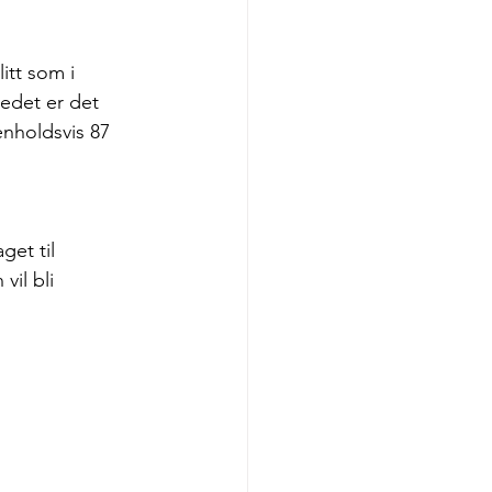
itt som i 
tedet er det 
enholdsvis 87 
et til 
il bli 