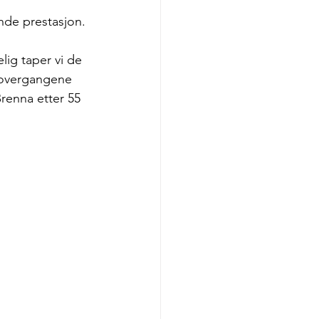
ende prestasjon.
lig taper vi de 
å overgangene 
renna etter 55 