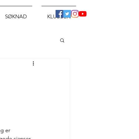
SØKNAD
KLUBBEN
g er 
 gode sjanser 